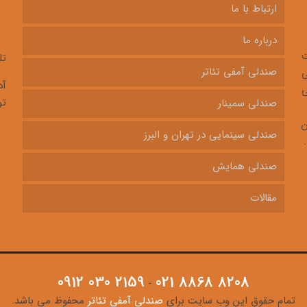
ارتباط با ما
درباره ما
ت
تل
صندلی آمفی تئاتر
ی
ی
تو
صندلی سمینار
ن
صندلی سینمایی در تهران و البرز
صندلی همایش
مقالات
0912 030 2159
021 8868 8208
-
تمام حقوق این وب سایت برای
صندلی آمفی تئاتر
محفوظ می باشد.