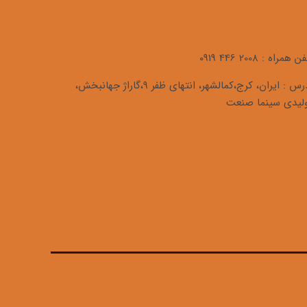
فن همراه :
0919 446 2008
آدرس : ایران، کرج،کمالشهر، انتهای ظفر 9،گاراژ جهانبخش،
لیدی سینما صنعت